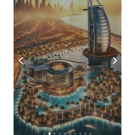
Découvrez les meilleurs
hôtels 5 étoiles de Dubaï
par
hotel5etoiles
|
janvier 28, 2025
|
Destinations touristiques
,
Dubaï
,
Évasions Exclusives
,
Expériences 5
étoiles
,
Hébergement haut de gamme
,
Hôtels 5 étoiles
,
Palaces à Dubaï
,
Voyage
de luxe
| 0 Commentaires
Découvrez les meilleurs hôtels 5
étoiles de Dubaï Dubaï, symbole de
luxe et d’opulence, est une
destination de choix pour les
voyageurs en quête d’expériences
exceptionnelles. Avec ses gratte-ciel
emblématiques, ses plages
immaculées et ses attractions de
renommée...