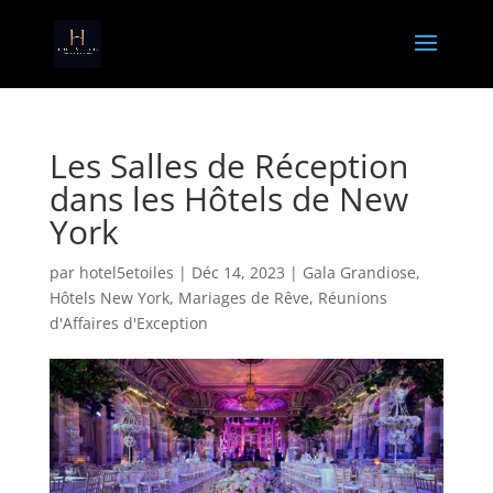
Les Salles de Réception
dans les Hôtels de New
York
par
hotel5etoiles
|
Déc 14, 2023
|
Gala Grandiose
,
Hôtels New York
,
Mariages de Rêve
,
Réunions
d'Affaires d'Exception