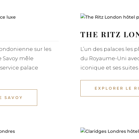
THE RITZ LO
 londonienne sur les
L’un des palaces les
he Savoy mêle
du Royaume-Uni avec
service palace
iconique et ses suites 
EXPLORER LE R
E SAVOY