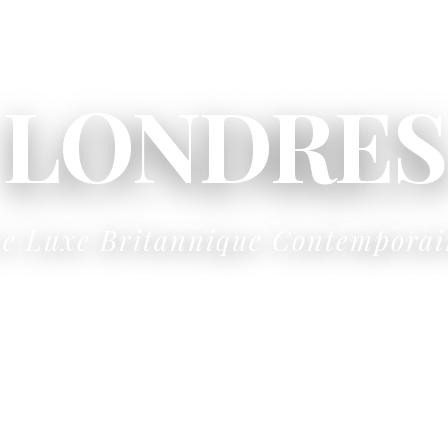
LONDRES
e Luxe Britannique Contempora