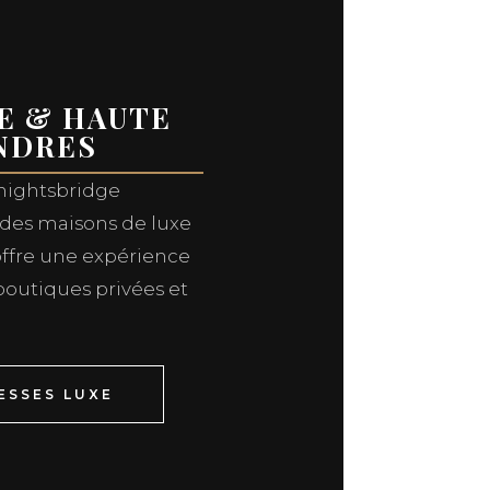
E & HAUTE
NDRES
Knightsbridge
ndes maisons de luxe
offre une expérience
boutiques privées et
ESSES LUXE