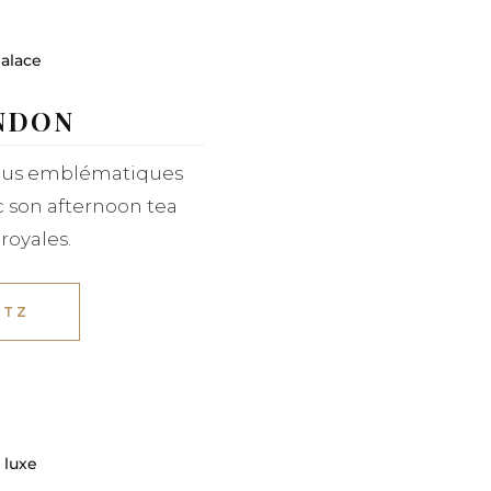
NDON
 plus emblématiques
 son afternoon tea
royales.
ITZ