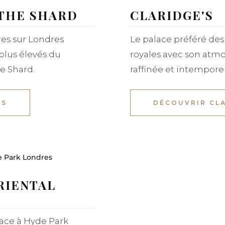
 THE SHARD
CLARIDGE'S
res sur Londres
Le palace préféré des 
 plus élevés du
royales avec son atm
he Shard.
raffinée et intemporel
ES
DÉCOUVRIR CLA
RIENTAL
face à Hyde Park