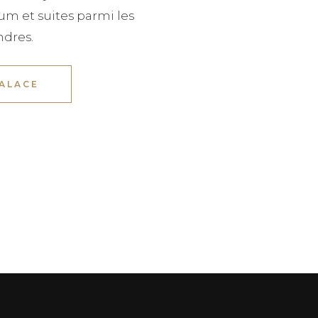
m et suites parmi les
ndres.
PALACE