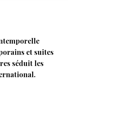
 intemporelle
orains et suites
es séduit les
ernational.