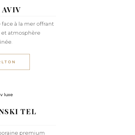
 AVIV
face à la mer offrant
 et atmosphère
inée.
RLTON
NSKI TEL
poraine premium