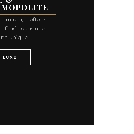
SMOPOLITE
premium, rooftops
raffinée dans une
ne unique.
V LUXE