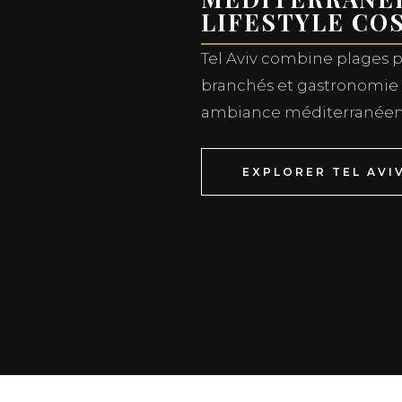
LIFESTYLE CO
Tel Aviv combine plages 
branchés et gastronomie 
ambiance méditerranéen
EXPLORER TEL AVI