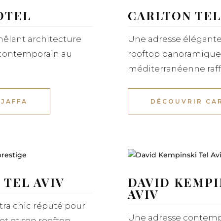
OTEL
CARLTON TEL
êlant architecture
Une adresse élégante 
 contemporain au
rooftop panoramique
méditerranéenne raff
 JAFFA
DÉCOUVRIR CA
TEL AVIV
DAVID KEMPI
AVIV
tra chic réputé pour
Une adresse contem
et et son rooftop