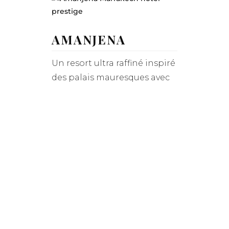
AMANJENA
Un resort ultra raffiné inspiré
des palais mauresques avec
atmosphère paisible et
exclusive.
EXPLORER
AMANJENA
OBEROI