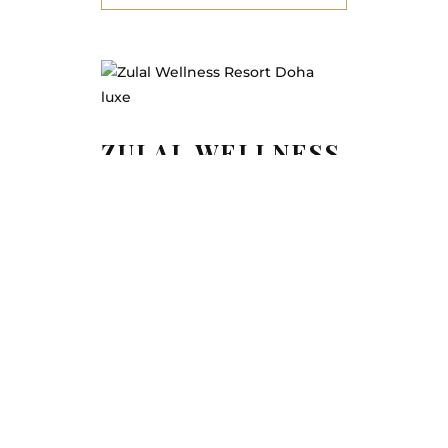
ZULAL WELLNESS
RESORT
Le plus prestigieux resort
bien-être du Qatar avec
programmes holistiques
exclusifs et retraites
premium face à la mer.
DÉCOUVRIR LE
SPA