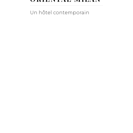
Un hôtel contemporain
mêlant sophistication
asiatique et élégance
italienne à quelques pas de
La Scala.
EXPLORER
MANDARIN
PARK HYATT
MILANO