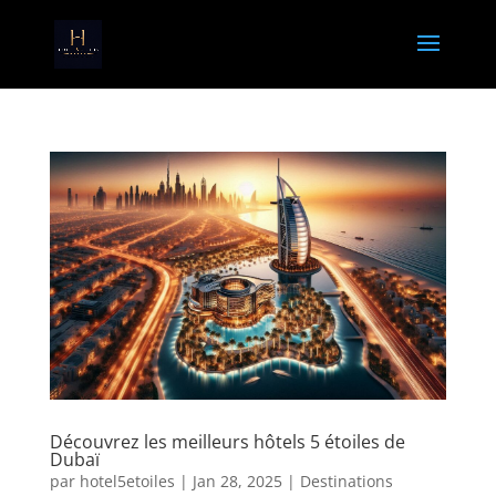
Découvrez les meilleurs hôtels 5 étoiles de
Dubaï
par
hotel5etoiles
|
Jan 28, 2025
|
Destinations