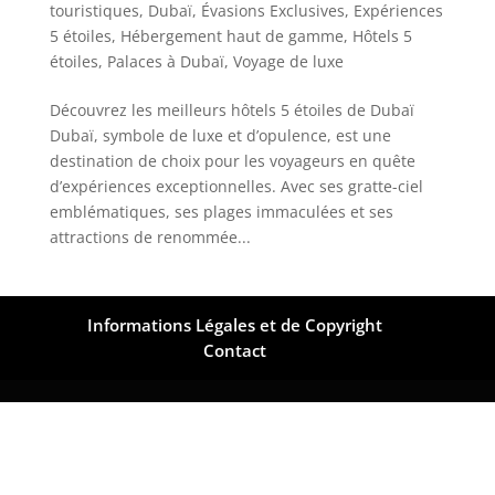
touristiques
,
Dubaï
,
Évasions Exclusives
,
Expériences
5 étoiles
,
Hébergement haut de gamme
,
Hôtels 5
étoiles
,
Palaces à Dubaï
,
Voyage de luxe
Découvrez les meilleurs hôtels 5 étoiles de Dubaï
Dubaï, symbole de luxe et d’opulence, est une
destination de choix pour les voyageurs en quête
d’expériences exceptionnelles. Avec ses gratte-ciel
emblématiques, ses plages immaculées et ses
attractions de renommée...
Informations Légales et de Copyright
Contact