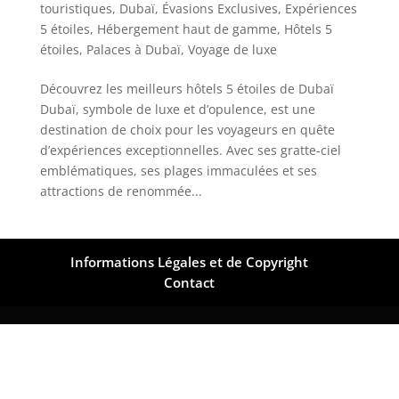
touristiques
,
Dubaï
,
Évasions Exclusives
,
Expériences
5 étoiles
,
Hébergement haut de gamme
,
Hôtels 5
étoiles
,
Palaces à Dubaï
,
Voyage de luxe
Découvrez les meilleurs hôtels 5 étoiles de Dubaï
Dubaï, symbole de luxe et d’opulence, est une
destination de choix pour les voyageurs en quête
d’expériences exceptionnelles. Avec ses gratte-ciel
emblématiques, ses plages immaculées et ses
attractions de renommée...
Informations Légales et de Copyright
Contact