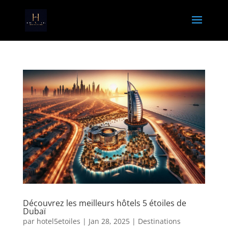
Découvrez les meilleurs hôtels 5 étoiles de
Dubaï
par
hotel5etoiles
|
Jan 28, 2025
|
Destinations