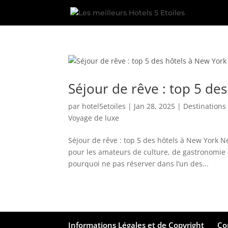
Séjour de rêve : top 5 de
par
hotel5etoiles
|
Jan 28, 2025
|
Destination
Voyage de luxe
Séjour de rêve : top 5 des hôtels à New York Ne
pour les amateurs de culture, de gastronomie e
pourquoi ne pas réserver dans l’un des...
Informations Légales et de Copyright
Co