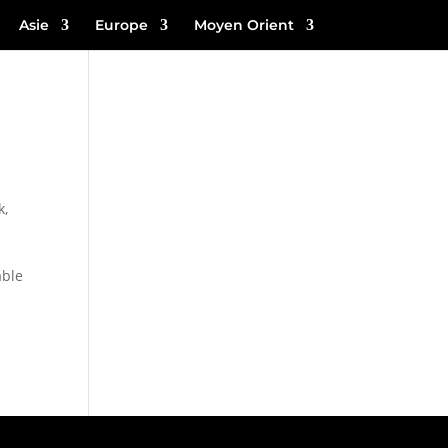
Asie
Europe
Moyen Orient
k
,
able