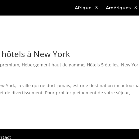
Afrique
Amériques
s hôtels à New York
s premium
,
Hébergement haut de gamme
,
Hôtels 5 étoiles
,
New Yor
w York, la ville qui ne dort jamais, est une destination incontourn
t de divertissement. Pour profiter pleinement de votre séjour,
ntact