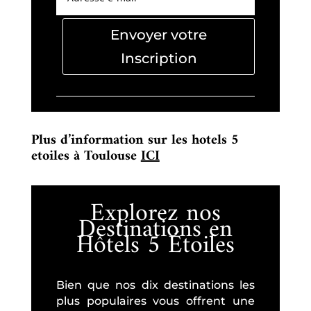
Envoyer votre
Inscription
Plus d’information sur les hotels 5
etoiles à Toulouse
ICI
Explorez nos
Destinations en
Hôtels 5 Étoiles
Bien que nos dix destinations les
plus populaires vous offrent une