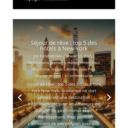
Séjour de rêve : top 5 des
hôtels à New York
par
hotel5etoiles
|
janvier 28, 2025
|
Destinations premium
,
Hébergement haut
de gamme
,
Hôtels 5 étoiles
,
New York
,
Voyage de luxe
| 0 Commentaires
Séjour de rêve : top 5 des hôtels à New
York New York, la ville qui ne dort
jamais, est une destination
incontournable pour les amateurs de
culture, de gastronomie et de
divertissement. Pour profiter
pleinement de votre séjour, pourquoi