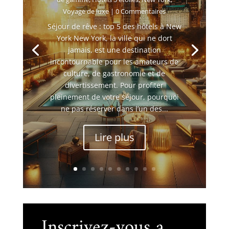
Voyage de luxe
| 0 Commentaires
Séjour de rêve : top 5 des hôtels à New
York New York, la ville qui ne dort
jamais, est une destination
incontournable pour les amateurs de
culture, de gastronomie et de
divertissement. Pour profiter
pleinement de votre séjour, pourquoi
ne pas réserver dans l’un des...
Lire plus
Inscrivez-vous a