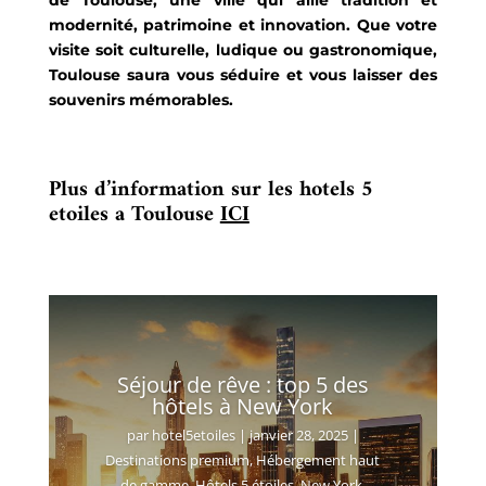
modernité, patrimoine et innovation. Que votre
visite soit culturelle, ludique ou gastronomique,
Toulouse saura vous séduire et vous laisser des
souvenirs mémorables.
Plus d’information sur les hotels 5
etoiles a Toulouse
ICI
Séjour de rêve : top 5 des
hôtels à New York
par
hotel5etoiles
|
janvier 28, 2025
|
Destinations premium
,
Hébergement haut
de gamme
,
Hôtels 5 étoiles
,
New York
,