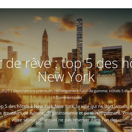
 de rêve : top 5 des h
New York
, 2025
|
Destinations premium
,
Hébergement haut de gamme
,
Hôtels 5 étoi
| 0 Commentaires
op 5 des hôtels à New York New York, la ville qui ne dort jamais, 
s amateurs de culture, de gastronomie et de divertissement. Pour
votre séjour, pourquoi ne pas réserver dans l’un des...