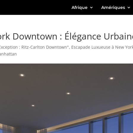
Afrique
Amériques
ork Downtown : Élégance Urbain
'Exception : Ritz-Carlton Downtown"
,
Escapade Luxueuse à New Yor
Manhattan