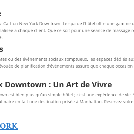
e
tz-Carlton New York Downtown. Le spa de l’hôtel offre une gamme de
nalisée à chaque client. Que ce soit pour une séance de massage 
e.
s
gantes ou des événements sociaux somptueux, les espaces dédiés a
évouée de planification d’événements assure que chaque occasion s
k Downtown : Un Art de Vivre
own est bien plus qu’un simple hôtel ; c’est une expérience de vie
culinaire en fait une destination prisée à Manhattan. Réservez vot
YORK