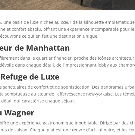
 une oasis de luxe nichée au cœur de la silhouette emblématiqu
aine et confort absolu, offrant une expérience incomparable pour l
t découvrons ce qui en fait une destination unique.
œur de Manhattan
ièrement dans le quartier financier, proche des icônes architectur
 se dévoile dans chaque détail, de l’impressionnant lobby aux ch
 Refuge de Luxe
s sanctuaires de confort et de sophistication. Des panoramas urbai
ite somptueuse au cœur de l’effervescence new-yorkaise. Les témoig
 détail qui caractérise chaque séjour.
au Wagner
, offre une expérience gastronomique inoubliable. Dirigé par des c
nts de saison. Chaque plat est une œuvre d’art culinaire, et les co