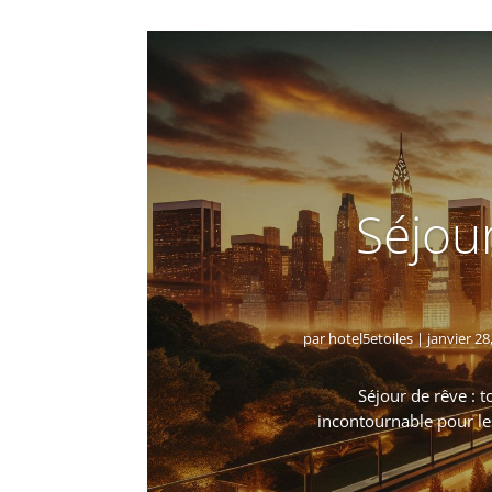
Séjour
par
hotel5etoiles
|
janvier 28
Séjour de rêve : t
incontournable pour le