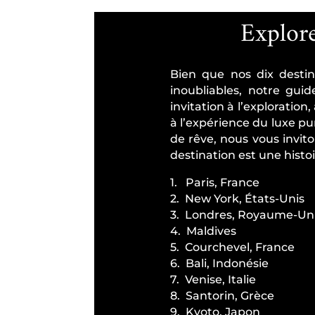
Explore
Bien que nos dix destin
inoubliables, notre gui
invitation à l’exploratio
à l’expérience du luxe pu
de rêve, nous vous invit
destination est une histo
1. Paris, France
2. New York, États-Unis
3. Londres, Royaume-Un
4. Maldives
5. Courchevel, France
6. Bali, Indonésie
7. Venise, Italie
8. Santorin, Grèce
9. Kyoto, Japon