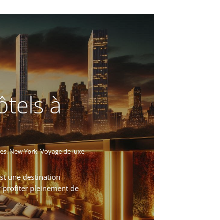
ôtels à
les
,
New York
,
Voyage de luxe
est une destination
 profiter pleinement de