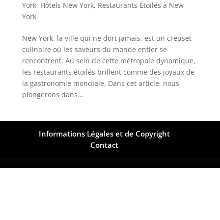
York
,
Hôtels New York
,
Restaurants Étoilés à New
York
New York, la ville qui ne dort jamais, est un creuset
culinaire où les saveurs du monde entier se
rencontrent. Au sein de cette métropole dynamique,
les restaurants étoilés brillent comme des joyaux de
la gastronomie mondiale. Dans cet article, nous
plongerons dans...
Informations Légales et de Copyright
Contact