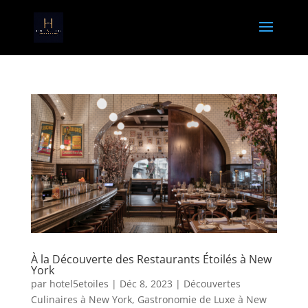
À la Découverte des Restaurants Étoilés à New
York
par
hotel5etoiles
|
Déc 8, 2023
|
Découvertes
Culinaires à New York
,
Gastronomie de Luxe à New