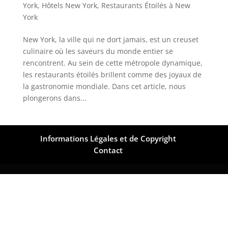
York
,
Hôtels New York
,
Restaurants Étoilés à New
York
New York, la ville qui ne dort jamais, est un creuset
culinaire où les saveurs du monde entier se
rencontrent. Au sein de cette métropole dynamique,
les restaurants étoilés brillent comme des joyaux de
la gastronomie mondiale. Dans cet article, nous
plongerons dans...
Informations Légales et de Copyright
Contact