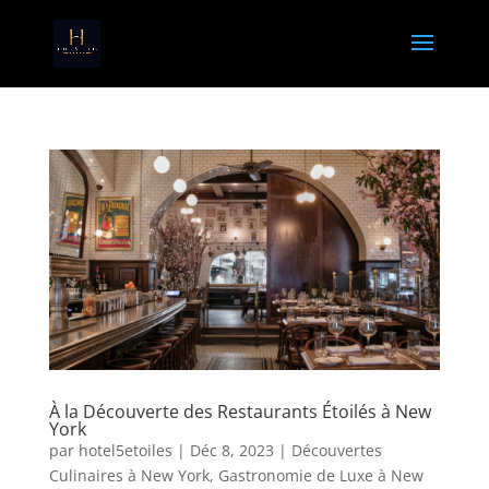
À la Découverte des Restaurants Étoilés à New
York
par
hotel5etoiles
|
Déc 8, 2023
|
Découvertes
Culinaires à New York
,
Gastronomie de Luxe à New