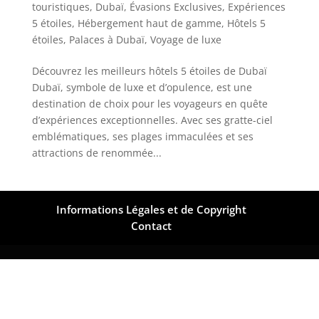
touristiques
,
Dubaï
,
Évasions Exclusives
,
Expériences
5 étoiles
,
Hébergement haut de gamme
,
Hôtels 5
étoiles
,
Palaces à Dubaï
,
Voyage de luxe
Découvrez les meilleurs hôtels 5 étoiles de Dubaï
Dubaï, symbole de luxe et d’opulence, est une
destination de choix pour les voyageurs en quête
d’expériences exceptionnelles. Avec ses gratte-ciel
emblématiques, ses plages immaculées et ses
attractions de renommée...
Informations Légales et de Copyright
Contact