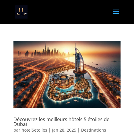
Découvrez les meilleurs hôtels 5 étoiles de
Dubaï
par
hotel5etoiles
|
Jan 28, 2025
|
Destinations