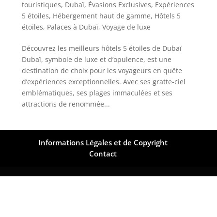
touristiques
,
Dubaï
,
Évasions Exclusives
,
Expériences
5 étoiles
,
Hébergement haut de gamme
,
Hôtels 5
étoiles
,
Palaces à Dubaï
,
Voyage de luxe
Découvrez les meilleurs hôtels 5 étoiles de Dubaï
Dubaï, symbole de luxe et d’opulence, est une
destination de choix pour les voyageurs en quête
d’expériences exceptionnelles. Avec ses gratte-ciel
emblématiques, ses plages immaculées et ses
attractions de renommée...
Informations Légales et de Copyright
Contact