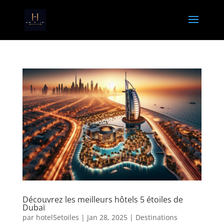
Découvrez les meilleurs hôtels 5 étoiles de
Dubaï
par
hotel5etoiles
|
Jan 28, 2025
|
Destinations