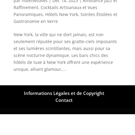
par
hotel5etoiles
|
Déc 14, 2023
|
Ambiance Jazz et
Raffinement
,
Cocktails Artisanaux et Vues
Panoramiques
,
Hôtels New York
,
Soirées Étoilées et
Gastronomie en Verre
New York, la ville qui ne dort jamais, est non
seulement réputée pour ses gratte-ciels imposants
et ses lumières scintillantes, mais aussi pour sa
scène nocturne dynamique. Les bars chics des
hôtels de luxe à New York offrent une expérience
unique, alliant glamour,...
Informations Légales et de Copyright
Contact