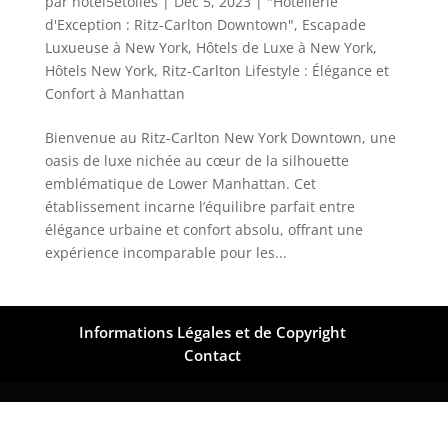
par
hotel5etoiles
|
Déc 5, 2023
|
"Hôtellerie
d'Exception : Ritz-Carlton Downtown"
,
Escapade
Luxueuse à New York
,
Hôtels de Luxe à New York
,
Hôtels New York
,
Ritz-Carlton Lifestyle : Élégance et
Confort à Manhattan
Bienvenue au Ritz-Carlton New York Downtown, une
oasis de luxe nichée au cœur de la silhouette
emblématique de Lower Manhattan. Cet
établissement incarne l’équilibre parfait entre
élégance urbaine et confort absolu, offrant une
expérience incomparable pour les...
Informations Légales et de Copyright
Contact