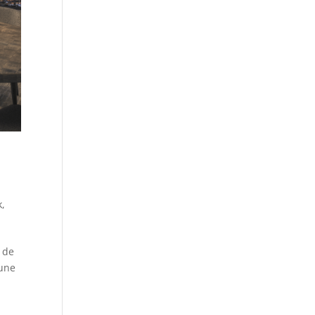
k
,
 de
 une