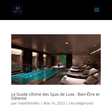
Le Guide Ultime des Spas de Luxe : Bien-Être et
Détente
par
hotel5etoiles
|
Nov 16, 2023
|
Uncategorized