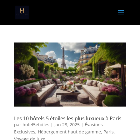
Les 10 hôtels 5 étoiles les plus luxueux à Paris
par
hotel5etoiles
|
Jan 28, 2025
|
Évasions
Exclusives
,
Hébergement haut de gamme
,
Paris
,
Voyage de luxe