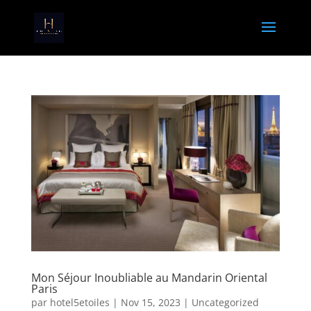
Mon Séjour Inoubliable au Mandarin Oriental
Paris
par
hotel5etoiles
|
Nov 15, 2023
|
Uncategorized