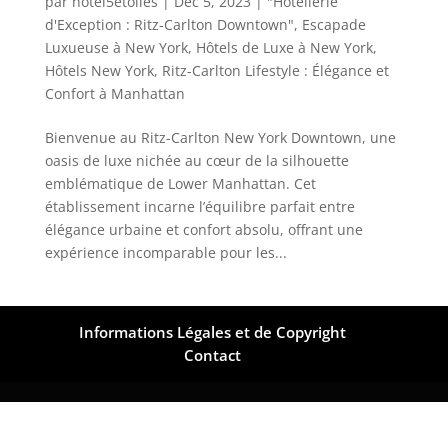
par
hotel5etoiles
|
Déc 5, 2023
|
"Hôtellerie
d'Exception : Ritz-Carlton Downtown"
,
Escapade
Luxueuse à New York
,
Hôtels de Luxe à New York
,
Hôtels New York
,
Ritz-Carlton Lifestyle : Élégance et
Confort à Manhattan
Bienvenue au Ritz-Carlton New York Downtown, une
oasis de luxe nichée au cœur de la silhouette
emblématique de Lower Manhattan. Cet
établissement incarne l’équilibre parfait entre
élégance urbaine et confort absolu, offrant une
expérience incomparable pour les...
Informations Légales et de Copyright
Contact