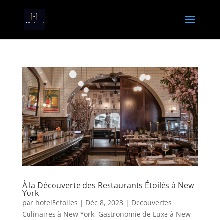
À la Découverte des Restaurants Étoilés à New
York
par
hotel5etoiles
|
Déc 8, 2023
|
Découvertes
Culinaires à New York
,
Gastronomie de Luxe à New