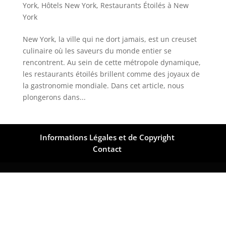
York
,
Hôtels New York
,
Restaurants Étoilés à New
York
New York, la ville qui ne dort jamais, est un creuset
culinaire où les saveurs du monde entier se
rencontrent. Au sein de cette métropole dynamique,
les restaurants étoilés brillent comme des joyaux de
la gastronomie mondiale. Dans cet article, nous
plongerons dans...
Informations Légales et de Copyright
Contact