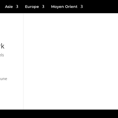
Asie
Europe
Moyen Orient
rk
els
t une