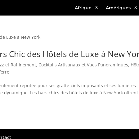
Afrique
Amériques
ars Chic des Hôtels de Luxe à New Yo
zz et Raffinement
,
Cocktails Artisanaux et Vues Panoramiques
,
Hôt
Verre
 seulement réputée pour ses gratte-ciels imposants et ses lumières
ne dynamique. Les bars chics des hôtels de luxe à New York offren
ntact