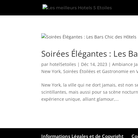
Soirées Élégantes : Les B
par
hotel5etoiles
|
Déc 14, 2023
|
Ambiance Ja
New York
,
Soirées Étoilées et Gastronomie en 
New York, la ville qui ne dort jamais, est non
scintillantes, mais aussi pour sa scène noctur
expérience unique, alliant glamour,...
Informations Légales et de Copyright
Co