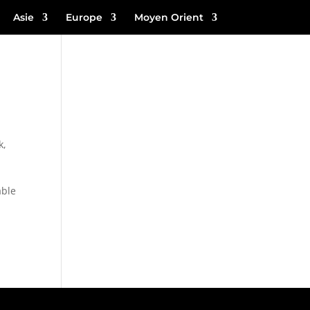
Asie
Europe
Moyen Orient
k
,
able