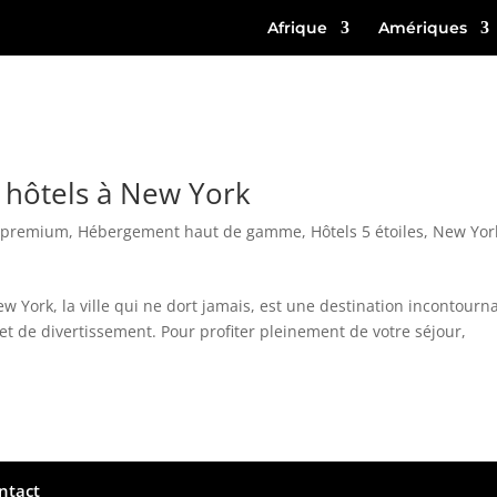
Afrique
Amériques
s hôtels à New York
s premium
,
Hébergement haut de gamme
,
Hôtels 5 étoiles
,
New Yor
w York, la ville qui ne dort jamais, est une destination incontourn
t de divertissement. Pour profiter pleinement de votre séjour,
ntact