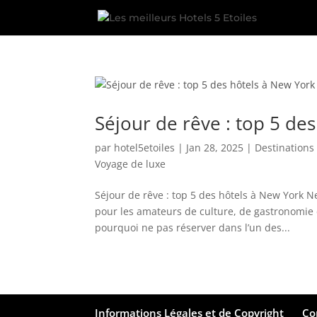
Séjour de rêve : top 5 de
par
hotel5etoiles
|
Jan 28, 2025
|
Destination
Voyage de luxe
Séjour de rêve : top 5 des hôtels à New York Ne
pour les amateurs de culture, de gastronomie e
pourquoi ne pas réserver dans l’un des...
Informations Légales et de Copyright
Co