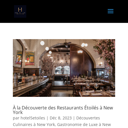
À la Découverte des Restaurants Étoilés à New
York
par
hotel5etoiles
|
Déc 8, 2023
|
Découvertes
Culinaires à New York
,
Gastronomie de Luxe à New