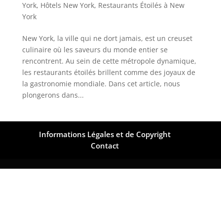
York
,
Hôtels New York
,
Restaurants Étoilés à New
York
New York, la ville qui ne dort jamais, est un creuset
culinaire où les saveurs du monde entier se
rencontrent. Au sein de cette métropole dynamique,
les restaurants étoilés brillent comme des joyaux de
la gastronomie mondiale. Dans cet article, nous
plongerons dans...
Informations Légales et de Copyright
Contact