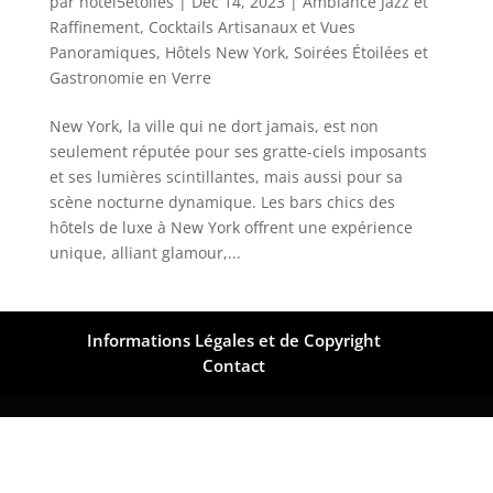
par
hotel5etoiles
|
Déc 14, 2023
|
Ambiance Jazz et
Raffinement
,
Cocktails Artisanaux et Vues
Panoramiques
,
Hôtels New York
,
Soirées Étoilées et
Gastronomie en Verre
New York, la ville qui ne dort jamais, est non
seulement réputée pour ses gratte-ciels imposants
et ses lumières scintillantes, mais aussi pour sa
scène nocturne dynamique. Les bars chics des
hôtels de luxe à New York offrent une expérience
unique, alliant glamour,...
Informations Légales et de Copyright
Contact