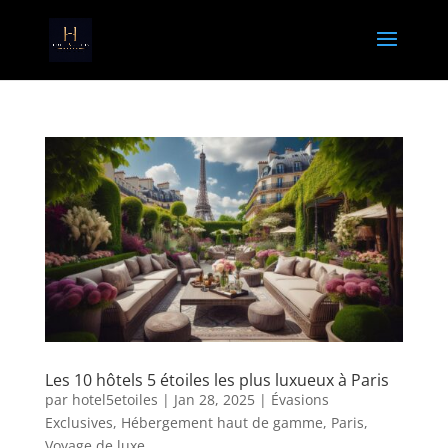
Les 10 hôtels 5 étoiles les plus luxueux à Paris
par
hotel5etoiles
|
Jan 28, 2025
|
Évasions
Exclusives
,
Hébergement haut de gamme
,
Paris
,
Voyage de luxe