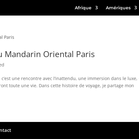
Afrique
Amériques
u Mandarin Oriental Paris
ed
 c’est une rencontre avec l’inattendu, une immersion dans le luxe, 
eront toute une vie. Dans cette histoire de voyage, je partage mon
ntact