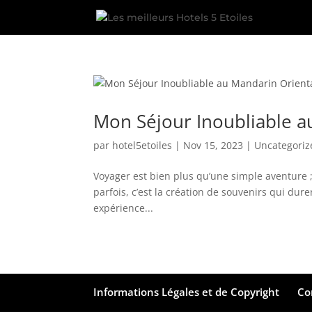
Mon Séjour Inoubliable a
par
hotel5etoiles
|
Nov 15, 2023
|
Uncategoriz
Voyager est bien plus qu’une simple aventure ;
parfois, c’est la création de souvenirs qui dur
expérience...
Informations Légales et de Copyright
Co