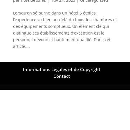
par
hotel5etoiles
|
Nov 21, 2023
|
Uncategorized
Lorsqu’on séjourne dans un hôtel 5 étoiles,
l’expérience va bien au-delà du luxe des chambres et
des équipements somptueux. Un élément clé qui
distingue ces établissements d’exception est le
personnel dévoué et hautement qualifié. Dans cet
article,...
Informations Légales et de Copyright
Contact