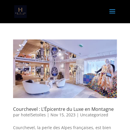
Courchevel : L’Épicentre du Luxe en Montagne
par
hotel5etoiles
|
Nov 15, 2023
|
Uncategorized
Courchevel, la perle des Alpes françaises, est bien