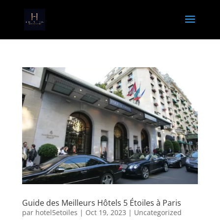
Guide des Meilleurs Hôtels 5 Étoiles à Paris
par
hotel5etoiles
|
Oct 19, 2023
|
Uncategorized