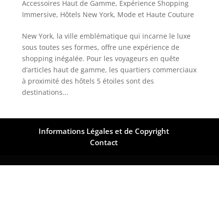
Accessoires Haut de Gamme
,
Expérience Shopping
Immersive
,
Hôtels New York
,
Mode et Haute Couture
New York, la ville emblématique qui incarne le luxe
sous toutes ses formes, offre une expérience de
shopping inégalée. Pour les voyageurs en quête
d’articles haut de gamme, les quartiers commerciaux
à proximité des hôtels 5 étoiles sont des
destinations...
Informations Légales et de Copyright
Contact