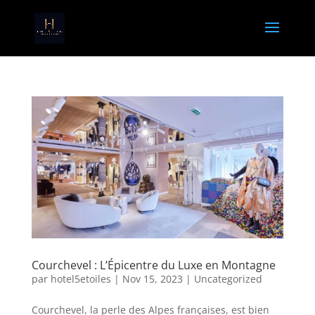
Courchevel : L’Épicentre du Luxe en Montagne
par
hotel5etoiles
|
Nov 15, 2023
|
Uncategorized
Courchevel, la perle des Alpes françaises, est bien