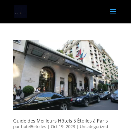
Guide des Meilleurs Hôtels 5 Étoiles à Paris
par
hotel5etoiles
|
Oct 19, 2023
|
Uncategorized