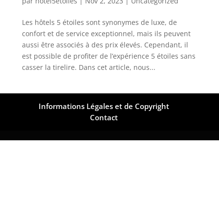
par
hotel5etoiles
|
Nov 2, 2023
|
Uncategorized
Les hôtels 5 étoiles sont synonymes de luxe, de
confort et de service exceptionnel, mais ils peuvent
aussi être associés à des prix élevés. Cependant, il
est possible de profiter de l’expérience 5 étoiles sans
casser la tirelire. Dans cet article, nous...
Informations Légales et de Copyright
Contact