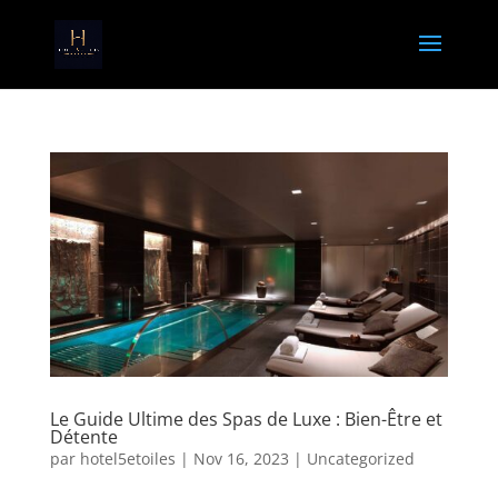
Le Guide Ultime des Spas de Luxe : Bien-Être et
Détente
par
hotel5etoiles
|
Nov 16, 2023
|
Uncategorized